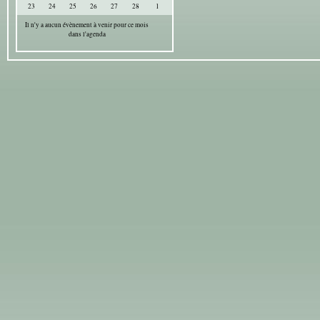
23
24
25
26
27
28
1
Il n'y a aucun évènement à venir pour ce mois
dans l'agenda