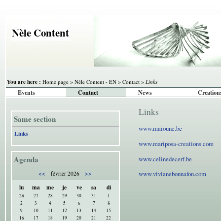
Nèle Content
You are here :
Home page
>
Nèle Content - EN
>
Contact
>
Links
Events
Contact
News
Creation
Links
Same section
www.maioune.be
Links
www.mariposa-creations.com
Agenda
www.celinedecerf.be
<<
>>
www.vivianebonnafon.com
février 2026
lu
ma
me
je
ve
sa
di
26
27
28
29
30
31
1
2
3
4
5
6
7
8
9
10
11
12
13
14
15
16
17
18
19
20
21
22