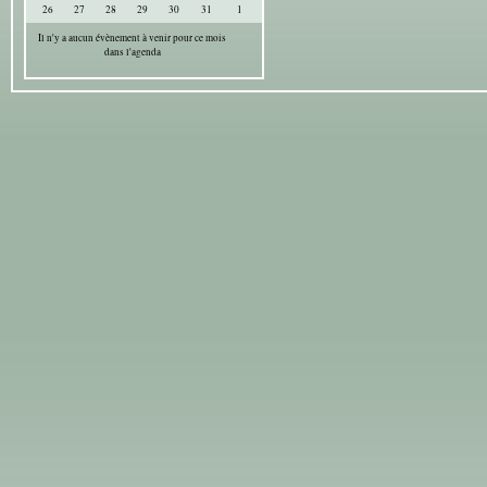
26
27
28
29
30
31
1
Il n'y a aucun évènement à venir pour ce mois
dans l'agenda