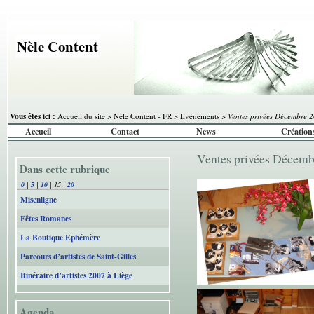
Nèle Content
Vous êtes ici :
Accueil du site
>
Nèle Content - FR
>
Evénements
>
Ventes privées Décembre 
Accueil
Contact
News
Création
Ventes privées Décem
Dans cette rubrique
0
|
5
|
10
|
15
|
20
Misenligne
Fêtes Romanes
La Boutique Ephémère
Parcours d’artistes de Saint-Gilles
Itinéraire d’artistes 2007 à Liège
Agenda