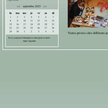
<<
>>
septembre 2025
lu
ma
me
je
ve
sa
di
1
2
3
4
5
6
7
8
9
10
11
12
13
14
15
16
17
18
19
20
21
22
23
24
25
26
27
28
29
30
1
2
3
4
5
Ventes privées chez différents p
Il n'y a aucun évènement à venir pour ce mois
dans l'agenda