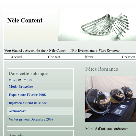
Nèle Content
Vous êtes ici :
Accueil du site
>
Nèle Content - FR
>
Evénements
>
Fêtes Romanes
Accueil
Contact
News
Création
Fêtes Romanes
Dans cette rubrique
0
|
5
|
10
|
15
|
20
Modo Bruxellae
Expo-vente Février 2008
Bijorhca : Eclat de Mode
Artisan’Art
Ventes privées Décembre 2008
Marché d’artisans créateurs
Agenda