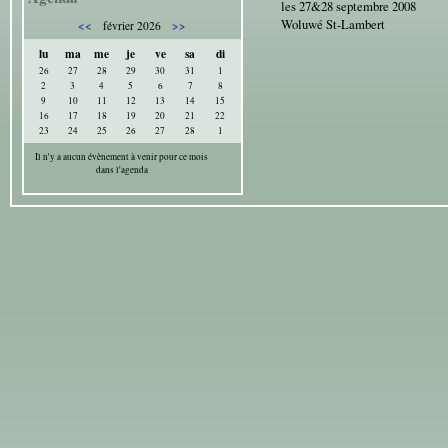
les 27&28 septembre 2008
Woluwé St-Lambert
<<
>>
février 2026
lu
ma
me
je
ve
sa
di
26
27
28
29
30
31
1
2
3
4
5
6
7
8
9
10
11
12
13
14
15
16
17
18
19
20
21
22
23
24
25
26
27
28
1
Il n'y a aucun évènement à venir pour ce mois
dans l'agenda