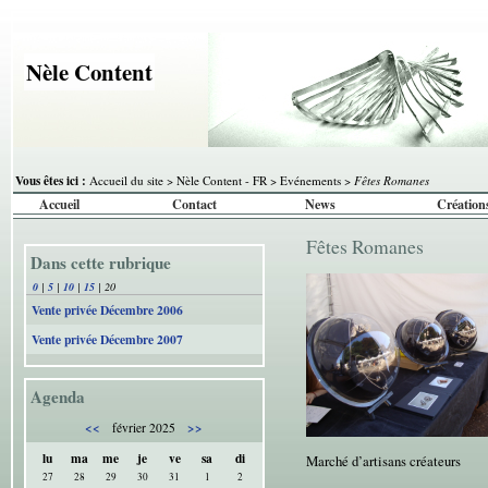
Nèle Content
Vous êtes ici :
Accueil du site
>
Nèle Content - FR
>
Evénements
>
Fêtes Romanes
Accueil
Contact
News
Création
Fêtes Romanes
Dans cette rubrique
0
|
5
|
10
|
15
|
20
Vente privée Décembre 2006
Vente privée Décembre 2007
Agenda
<<
>>
février 2025
lu
ma
me
je
ve
sa
di
Marché d’artisans créateurs
27
28
29
30
31
1
2