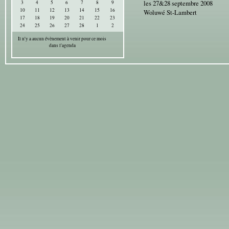
les 27&28 septembre 2008
3
4
5
6
7
8
9
10
11
12
13
14
15
16
Woluwé St-Lambert
17
18
19
20
21
22
23
24
25
26
27
28
1
2
Il n'y a aucun évènement à venir pour ce mois
dans l'agenda