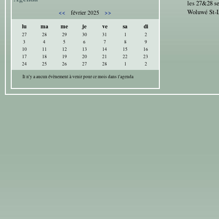
les 27&28 s
Woluwé St-
<<
>>
février 2025
lu
ma
me
je
ve
sa
di
27
28
29
30
31
1
2
3
4
5
6
7
8
9
10
11
12
13
14
15
16
17
18
19
20
21
22
23
24
25
26
27
28
1
2
Il n'y a aucun évènement à venir pour ce mois dans l'agenda