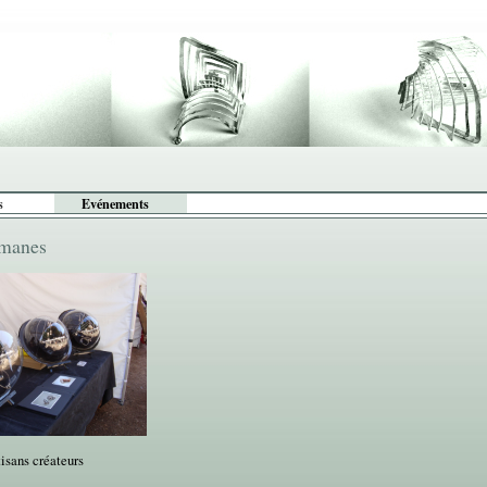
s
Evénements
omanes
isans créateurs