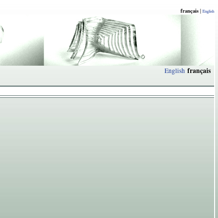
français
|
English
français
English