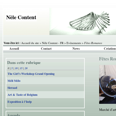
Nèle Content
Vous êtes ici :
Accueil du site
>
Nèle Content - FR
>
Evénements
>
Fêtes Romanes
Accueil
Contact
News
Création
Fêtes R
Dans cette rubrique
0
|
5
|
10
|
15
|
20
The Girl’s Workshop Grand Opening
Méli Mélo
Sieraad
Art & Taste of Belgium
Exposition à l’Iselp
Marché d’art
Agenda