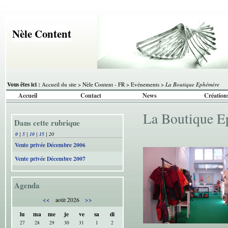
Nèle Content
Vous êtes ici :
Accueil du site
>
Nèle Content - FR
>
Evénements
>
La Boutique Ephémère
Accueil
Contact
News
Création
La Boutique 
Dans cette rubrique
0
|
5
|
10
|
15
|
20
Vente privée Décembre 2006
Vente privée Décembre 2007
Agenda
<<
>>
août 2026
lu
ma
me
je
ve
sa
di
27
28
29
30
31
1
2