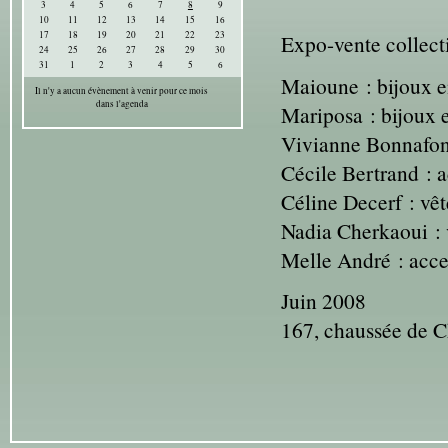
3
4
5
6
7
8
9
10
11
12
13
14
15
16
17
18
19
20
21
22
23
Expo-vente collect
24
25
26
27
28
29
30
31
1
2
3
4
5
6
Maioune : bijoux e
Il n'y a aucun évènement à venir pour ce mois
dans l'agenda
Mariposa : bijoux 
Vivianne Bonnafon 
Cécile Bertrand : a
Céline Decerf : vê
Nadia Cherkaoui : 
Melle André : acces
Juin 2008
167, chaussée de C