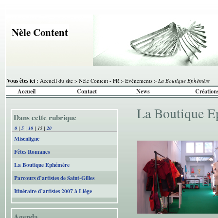
Nèle Content
Vous êtes ici :
Accueil du site
>
Nèle Content - FR
>
Evénements
>
La Boutique Ephémère
Accueil
Contact
News
Création
La Boutique 
Dans cette rubrique
0
|
5
|
10
|
15
|
20
Misenligne
Fêtes Romanes
La Boutique Ephémère
Parcours d’artistes de Saint-Gilles
Itinéraire d’artistes 2007 à Liège
Agenda