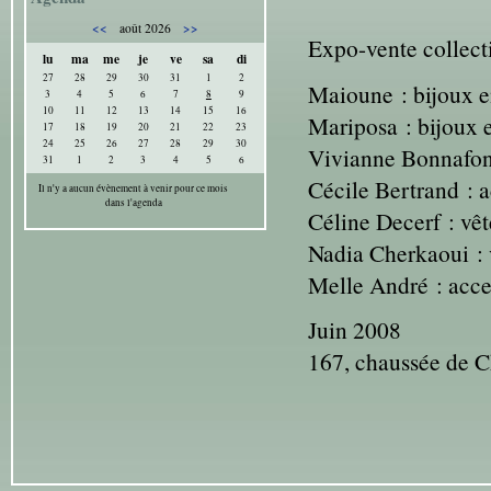
<<
>>
août 2026
Expo-vente collect
lu
ma
me
je
ve
sa
di
27
28
29
30
31
1
2
Maioune : bijoux e
3
4
5
6
7
8
9
10
11
12
13
14
15
16
Mariposa : bijoux 
17
18
19
20
21
22
23
24
25
26
27
28
29
30
Vivianne Bonnafon 
31
1
2
3
4
5
6
Cécile Bertrand : a
Il n'y a aucun évènement à venir pour ce mois
dans l'agenda
Céline Decerf : vê
Nadia Cherkaoui : 
Melle André : acces
Juin 2008
167, chaussée de C