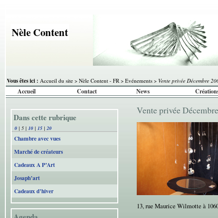
Nèle Content
Vous êtes ici :
Accueil du site
>
Nèle Content - FR
>
Evénements
>
Vente privée Décembre 20
Accueil
Contact
News
Création
Vente privée Décembr
Dans cette rubrique
0
|
5
|
10
|
15
|
20
Chambre avec vues
Marché de créateurs
Cadeaux A P’Art
Josaph’art
Cadeaux d’hiver
13, rue Maurice Wilmotte à 106
Agenda