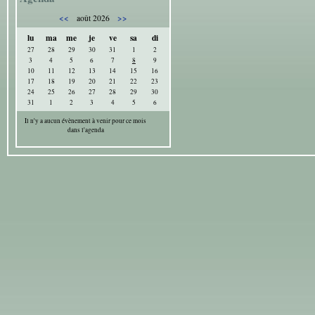
<<
>>
août 2026
lu
ma
me
je
ve
sa
di
27
28
29
30
31
1
2
3
4
5
6
7
8
9
10
11
12
13
14
15
16
17
18
19
20
21
22
23
24
25
26
27
28
29
30
31
1
2
3
4
5
6
Il n'y a aucun évènement à venir pour ce mois
dans l'agenda