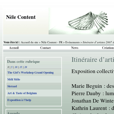
Nèle Content
Vous êtes ici :
Accueil du site
>
Nèle Content - FR
>
Evénements
>
Itinéraire d’artistes 2007 
Accueil
Contact
News
Création
Itinéraire d’ar
Dans cette rubrique
0
|
5
|
10
|
15
|
20
Exposition collecti
The Girl’s Workshop Grand Opening
Méli Mélo
Marie Beguin : desi
Sieraad
Pierre Dauby : lum
Art & Taste of Belgium
Jonathan De Winter 
Exposition à l’Iselp
Kathrin Laurent : d
Agenda