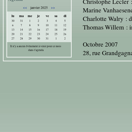
Christophe Lecler :
<<
>>
janvier 2025
Marine Vanhaesendo
lu
ma
me
je
ve
sa
di
Charlotte Walry : d
30
31
1
2
3
4
5
Thomas Willem : in
6
7
8
9
10
11
12
13
14
15
16
17
18
19
20
21
22
23
24
25
26
27
28
29
30
31
1
2
Octobre 2007
Il n'y a aucun évènement à venir pour ce mois
dans l'agenda
28, rue Grandgagn