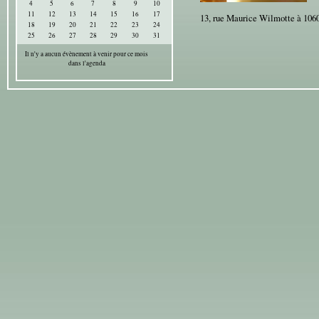
4
5
6
7
8
9
10
11
12
13
14
15
16
17
13, rue Maurice Wilmotte à 106
18
19
20
21
22
23
24
25
26
27
28
29
30
31
Il n'y a aucun évènement à venir pour ce mois
dans l'agenda