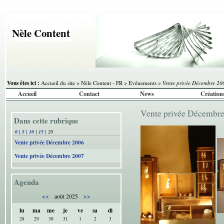
Nèle Content
Vous êtes ici :
Accueil du site
>
Nèle Content - FR
>
Evénements
>
Vente privée Décembre 20
Accueil
Contact
News
Création
Vente privée Décembr
Dans cette rubrique
0
|
5
|
10
|
15
|
20
Vente privée Décembre 2006
Vente privée Décembre 2007
Agenda
<<
>>
août 2025
lu
ma
me
je
ve
sa
di
28
29
30
31
1
2
3