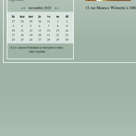
13, rue Maurice Wilmotte à 106
<<
>>
novembre 2025
lu
ma
me
je
ve
sa
di
27
28
29
30
31
1
2
3
4
5
6
7
8
9
10
11
12
13
14
15
16
17
18
19
20
21
22
23
24
25
26
27
28
29
30
Il n'y a aucun évènement à venir pour ce mois
dans l'agenda