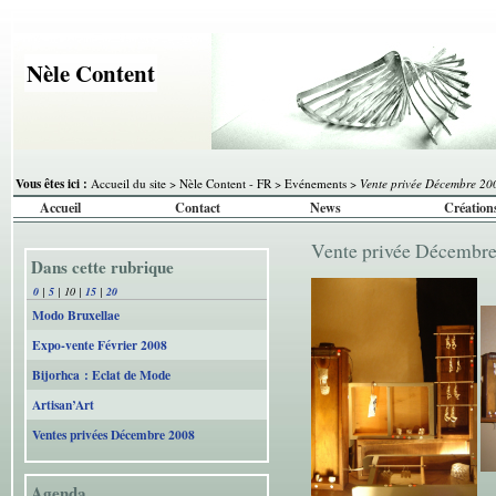
Nèle Content
Vous êtes ici :
Accueil du site
>
Nèle Content - FR
>
Evénements
>
Vente privée Décembre 20
Accueil
Contact
News
Création
Vente privée Décembr
Dans cette rubrique
0
|
5
|
10
|
15
|
20
Modo Bruxellae
Expo-vente Février 2008
Bijorhca : Eclat de Mode
Artisan’Art
Ventes privées Décembre 2008
Agenda